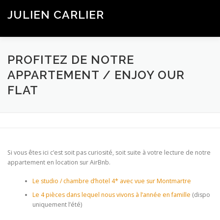
Aller
JULIEN CARLIER
au
Menu
contenu
Embarquer collectivement dans les changements
STRATÉGIES DIGITALISÉES
INFLUENCE COLLECTIVE
PROFITEZ DE NOTRE
APPARTEMENT / ENJOY OUR
FLAT
AIRBNB
Si vous êtes ici c’est soit pas curiosité, soit suite à votre lecture de notre
appartement en location sur AirBnb.
Le studio / chambre d’hotel 4* avec vue sur Montmartre
Le 4 pièces dans lequel nous vivons à l’année en famille
(dispo
uniquement l’été)